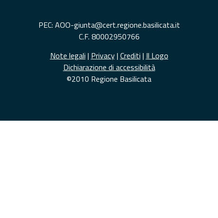
PEC: AOO-giunta@cert.regione.basilicata.it
C.F. 80002950766
Note legali
|
Privacy
|
Crediti
|
Il Logo
Dichiarazione di accessibilità
©2010 Regione Basilicata