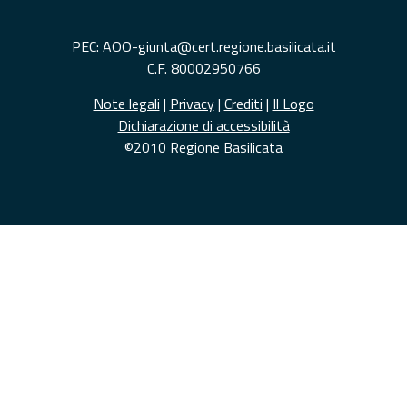
PEC: AOO-giunta@cert.regione.basilicata.it
C.F. 80002950766
Note legali
|
Privacy
|
Crediti
|
Il Logo
Dichiarazione di accessibilità
©2010 Regione Basilicata