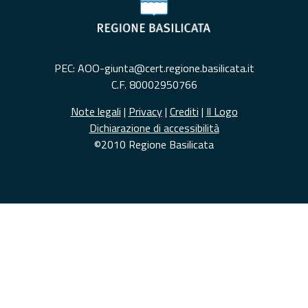
PEC: AOO-giunta@cert.regione.basilicata.it
C.F. 80002950766
Note legali
|
Privacy
|
Crediti
|
Il Logo
Dichiarazione di accessibilità
©2010 Regione Basilicata