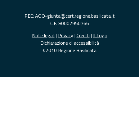
PEC: AOO-giunta@cert.regione.basilicata.it
C.F. 80002950766
Note legali
|
Privacy
|
Crediti
|
Il Logo
Dichiarazione di accessibilità
©2010 Regione Basilicata