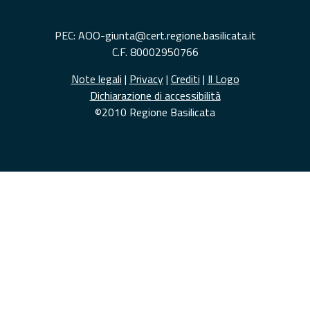
PEC: AOO-giunta@cert.regione.basilicata.it
C.F. 80002950766
Note legali
|
Privacy
|
Crediti
|
Il Logo
Dichiarazione di accessibilità
©2010 Regione Basilicata