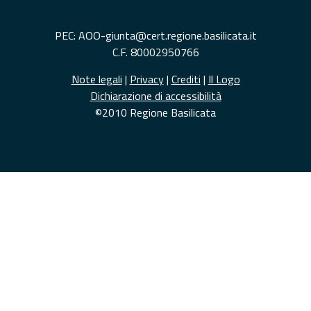
PEC: AOO-giunta@cert.regione.basilicata.it
C.F. 80002950766
Note legali
|
Privacy
|
Crediti
|
Il Logo
Dichiarazione di accessibilità
©2010 Regione Basilicata