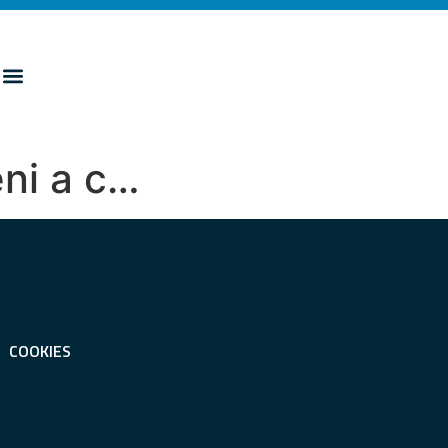
eni a c…
COOKIES