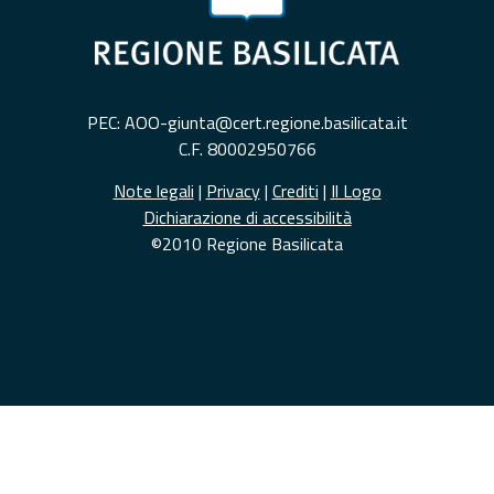
PEC: AOO-giunta@cert.regione.basilicata.it
C.F. 80002950766
Note legali
|
Privacy
|
Crediti
|
Il Logo
Dichiarazione di accessibilità
©2010 Regione Basilicata