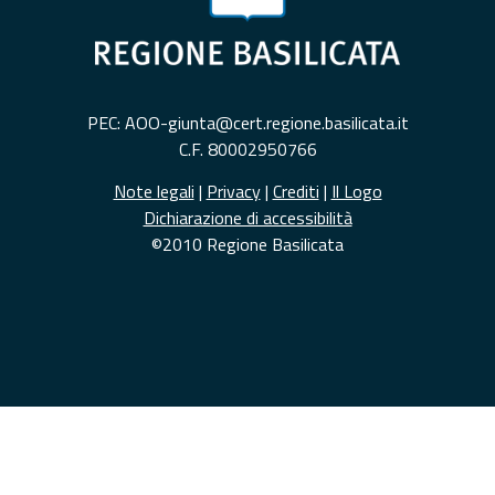
PEC: AOO-giunta@cert.regione.basilicata.it
C.F. 80002950766
Note legali
|
Privacy
|
Crediti
|
Il Logo
Dichiarazione di accessibilità
©2010 Regione Basilicata