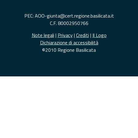
PEC: AOO-giunta@cert.regione.basilicata.it
C.F. 80002950766
Note legali
|
Privacy
|
Crediti
|
Il Logo
Dichiarazione di accessibilità
©2010 Regione Basilicata