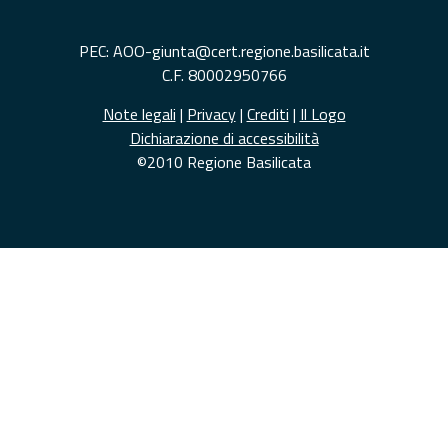
PEC: AOO-giunta@cert.regione.basilicata.it
C.F. 80002950766
Note legali
|
Privacy
|
Crediti
|
Il Logo
Dichiarazione di accessibilità
©2010 Regione Basilicata