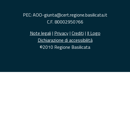
PEC: AOO-giunta@cert.regione.basilicata.it
C.F. 80002950766
Note legali
|
Privacy
|
Crediti
|
Il Logo
Dichiarazione di accessibilità
©2010 Regione Basilicata