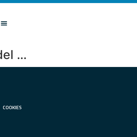
 del …
COOKIES