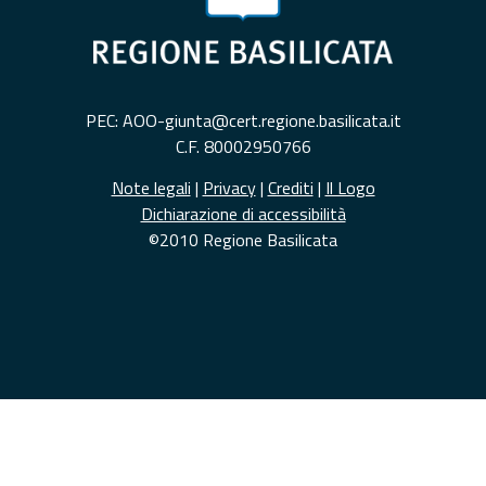
PEC: AOO-giunta@cert.regione.basilicata.it
C.F. 80002950766
Note legali
|
Privacy
|
Crediti
|
Il Logo
Dichiarazione di accessibilità
©2010 Regione Basilicata