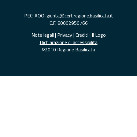
PEC: AOO-giunta@cert.regione.basilicata.it
C.F. 80002950766
Note legali
|
Privacy
|
Crediti
|
Il Logo
Dichiarazione di accessibilità
©2010 Regione Basilicata