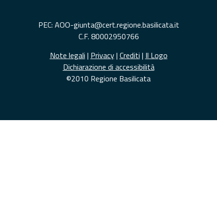
PEC: AOO-giunta@cert.regione.basilicata.it
C.F. 80002950766
Note legali
|
Privacy
|
Crediti
|
Il Logo
Dichiarazione di accessibilità
©2010 Regione Basilicata