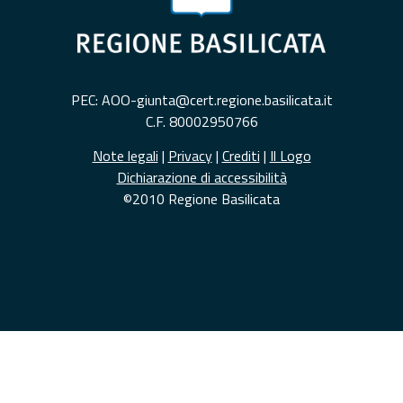
PEC: AOO-giunta@cert.regione.basilicata.it
C.F. 80002950766
Note legali
|
Privacy
|
Crediti
|
Il Logo
Dichiarazione di accessibilità
©2010 Regione Basilicata