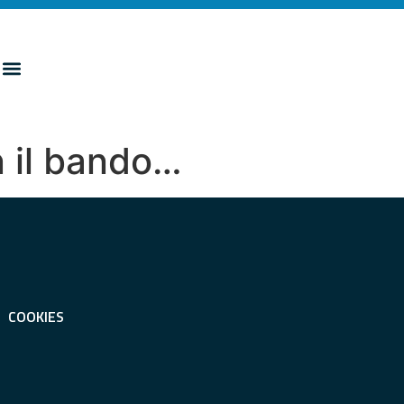
n il bando…
COOKIES