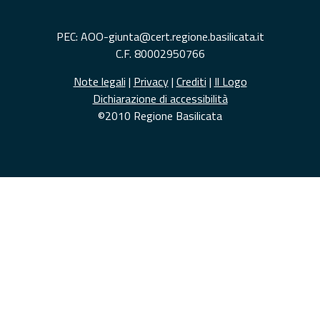
PEC: AOO-giunta@cert.regione.basilicata.it
C.F. 80002950766
Note legali
|
Privacy
|
Crediti
|
Il Logo
Dichiarazione di accessibilità
©2010 Regione Basilicata