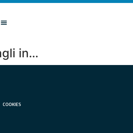
agli in…
COOKIES