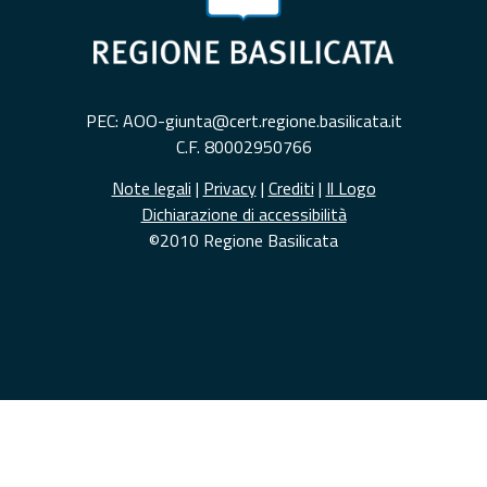
PEC: AOO-giunta@cert.regione.basilicata.it
C.F. 80002950766
Note legali
|
Privacy
|
Crediti
|
Il Logo
Dichiarazione di accessibilità
©2010 Regione Basilicata