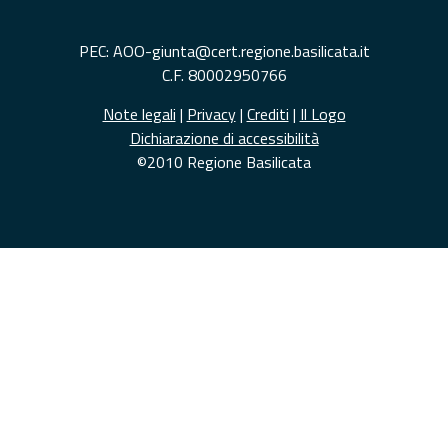
PEC: AOO-giunta@cert.regione.basilicata.it
C.F. 80002950766
Note legali
|
Privacy
|
Crediti
|
Il Logo
Dichiarazione di accessibilità
©2010 Regione Basilicata