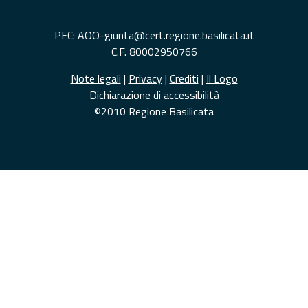
PEC: AOO-giunta@cert.regione.basilicata.it
C.F. 80002950766
Note legali
|
Privacy
|
Crediti
|
Il Logo
Dichiarazione di accessibilità
©2010 Regione Basilicata