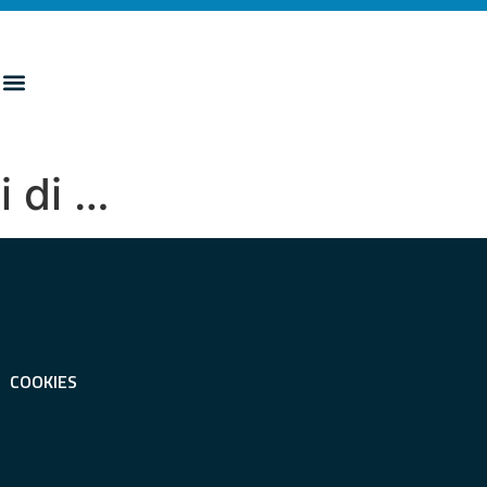
i di …
COOKIES