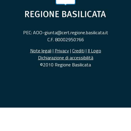
PEC: AOO-giunta@cert.regione.basilicata.it
C.F. 80002950766
Note legali
|
Privacy
|
Crediti
|
Il Logo
Dichiarazione di accessibilità
©2010 Regione Basilicata