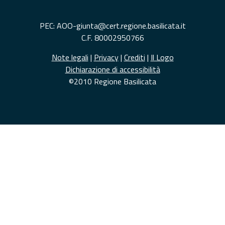
PEC: AOO-giunta@cert.regione.basilicata.it
C.F. 80002950766
Note legali
|
Privacy
|
Crediti
|
Il Logo
Dichiarazione di accessibilità
©2010 Regione Basilicata