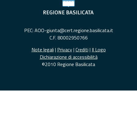
PEC: AOO-giunta@cert.regione.basilicata.it
C.F. 80002950766
Note legali
|
Privacy
|
Crediti
|
Il Logo
Dichiarazione di accessibilità
©2010 Regione Basilicata