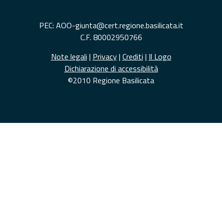
PEC: AOO-giunta@cert.regione.basilicata.it
C.F. 80002950766
Note legali
|
Privacy
|
Crediti
|
Il Logo
Dichiarazione di accessibilità
©2010 Regione Basilicata