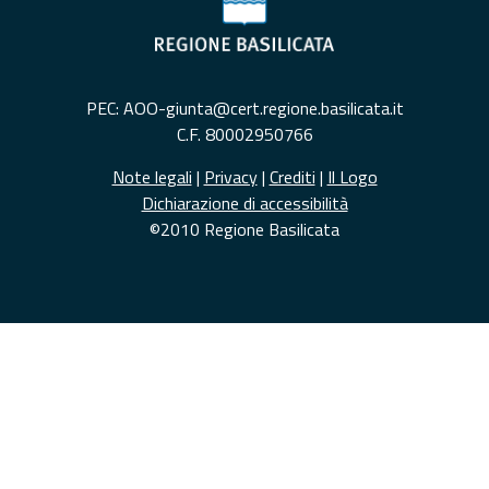
PEC: AOO-giunta@cert.regione.basilicata.it
C.F. 80002950766
Note legali
|
Privacy
|
Crediti
|
Il Logo
Dichiarazione di accessibilità
©2010 Regione Basilicata