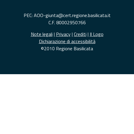
PEC: AOO-giunta@cert.regione.basilicata.it
C.F. 80002950766
Note legali
|
Privacy
|
Crediti
|
Il Logo
Dichiarazione di accessibilità
©2010 Regione Basilicata