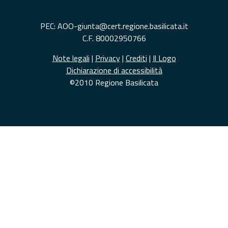
PEC: AOO-giunta@cert.regione.basilicata.it
C.F. 80002950766
Note legali
|
Privacy
|
Crediti
|
Il Logo
Dichiarazione di accessibilità
©2010 Regione Basilicata