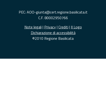
PEC: AOO-giunta@cert.regione.basilicata.it
C.F. 80002950766
Note legali
|
Privacy
|
Crediti
|
Il Logo
Dichiarazione di accessibilità
©2010 Regione Basilicata