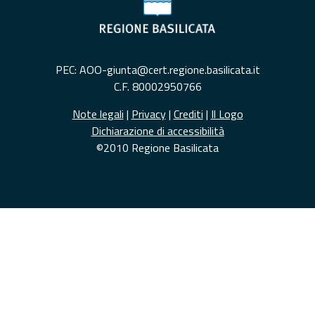
PEC: AOO-giunta@cert.regione.basilicata.it
C.F. 80002950766
Note legali
|
Privacy
|
Crediti
|
Il Logo
Dichiarazione di accessibilità
©2010 Regione Basilicata