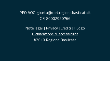
PEC: AOO-giunta@cert.regione.basilicata.it
C.F. 80002950766
Note legali
|
Privacy
|
Crediti
|
Il Logo
Dichiarazione di accessibilità
©2010 Regione Basilicata