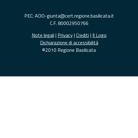
PEC: AOO-giunta@cert.regione.basilicata.it
C.F. 80002950766
Note legali
|
Privacy
|
Crediti
|
Il Logo
Dichiarazione di accessibilità
©2010 Regione Basilicata