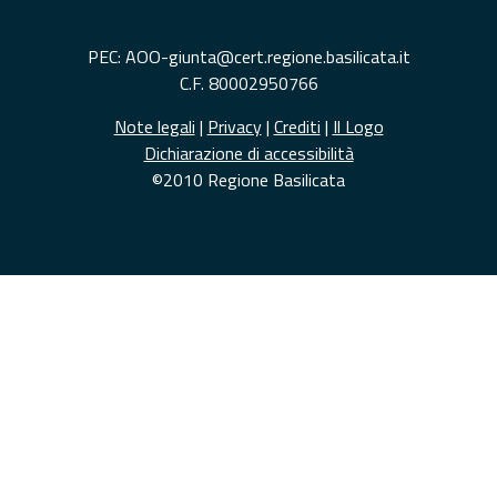
PEC: AOO-giunta@cert.regione.basilicata.it
C.F. 80002950766
Note legali
|
Privacy
|
Crediti
|
Il Logo
Dichiarazione di accessibilità
©2010 Regione Basilicata