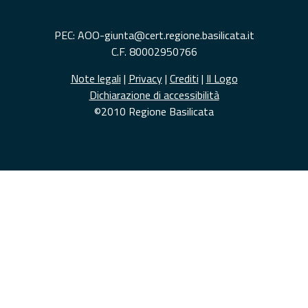
PEC: AOO-giunta@cert.regione.basilicata.it
C.F. 80002950766
Note legali
|
Privacy
|
Crediti
|
Il Logo
Dichiarazione di accessibilità
©2010 Regione Basilicata