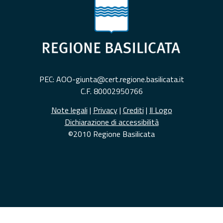
PEC: AOO-giunta@cert.regione.basilicata.it
C.F. 80002950766
Note legali
|
Privacy
|
Crediti
|
Il Logo
Dichiarazione di accessibilità
©2010 Regione Basilicata