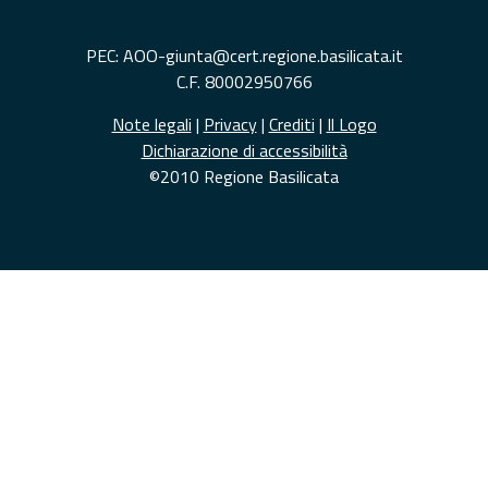
PEC: AOO-giunta@cert.regione.basilicata.it
C.F. 80002950766
Note legali
|
Privacy
|
Crediti
|
Il Logo
Dichiarazione di accessibilità
©2010 Regione Basilicata