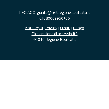
PEC: AOO-giunta@cert.regione.basilicata.it
C.F. 80002950766
Note legali
|
Privacy
|
Crediti
|
Il Logo
Dichiarazione di accessibilità
©2010 Regione Basilicata