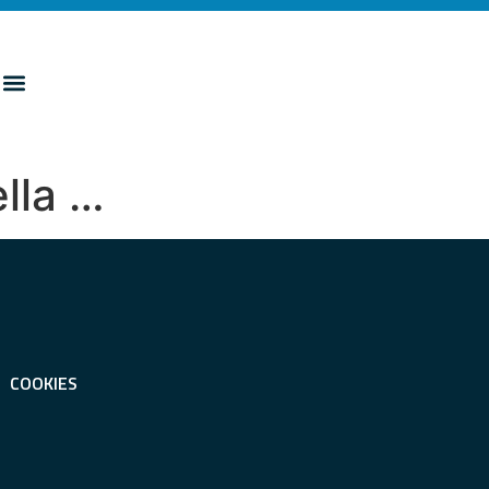
ella …
COOKIES