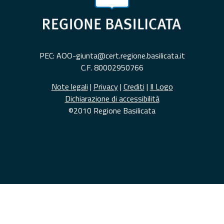
PEC: AOO-giunta@cert.regione.basilicata.it
C.F. 80002950766
Note legali
|
Privacy
|
Crediti
|
Il Logo
Dichiarazione di accessibilità
©2010 Regione Basilicata