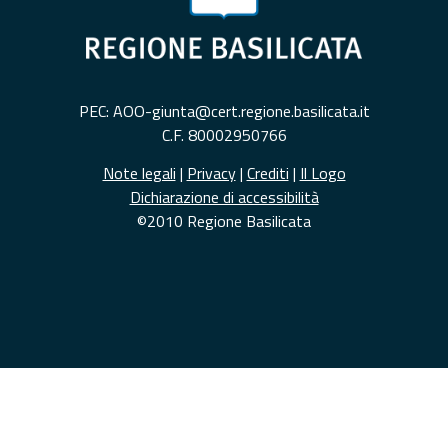
PEC: AOO-giunta@cert.regione.basilicata.it
C.F. 80002950766
Note legali
|
Privacy
|
Crediti
|
Il Logo
Dichiarazione di accessibilità
©2010 Regione Basilicata