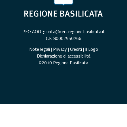
PEC: AOO-giunta@cert.regione.basilicata.it
C.F. 80002950766
Note legali
|
Privacy
|
Crediti
|
Il Logo
Dichiarazione di accessibilità
©2010 Regione Basilicata