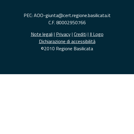
PEC: AOO-giunta@cert.regione.basilicata.it
C.F. 80002950766
Note legali
|
Privacy
|
Crediti
|
Il Logo
Dichiarazione di accessibilità
©2010 Regione Basilicata