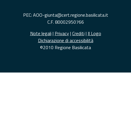
PEC: AOO-giunta@cert.regione.basilicata.it
C.F. 80002950766
Note legali
|
Privacy
|
Crediti
|
Il Logo
Dichiarazione di accessibilità
©2010 Regione Basilicata