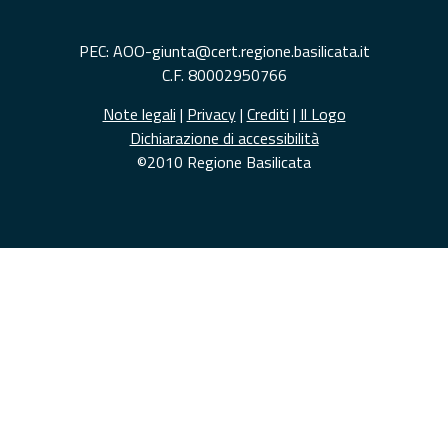
PEC: AOO-giunta@cert.regione.basilicata.it
C.F. 80002950766
Note legali
|
Privacy
|
Crediti
|
Il Logo
Dichiarazione di accessibilità
©2010 Regione Basilicata