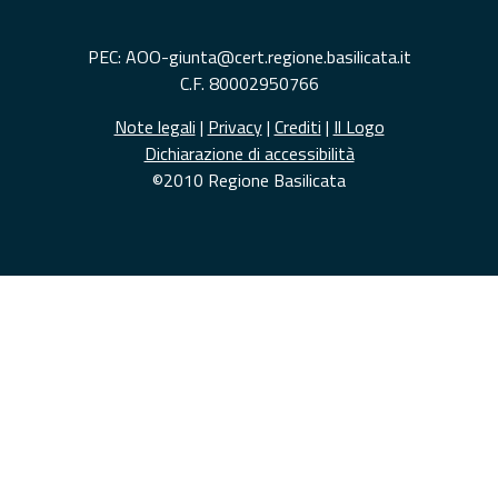
PEC: AOO-giunta@cert.regione.basilicata.it
C.F. 80002950766
Note legali
|
Privacy
|
Crediti
|
Il Logo
Dichiarazione di accessibilità
©2010 Regione Basilicata