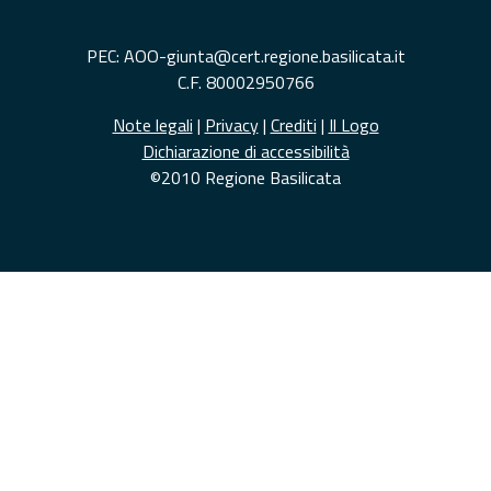
PEC: AOO-giunta@cert.regione.basilicata.it
C.F. 80002950766
Note legali
|
Privacy
|
Crediti
|
Il Logo
Dichiarazione di accessibilità
©2010 Regione Basilicata