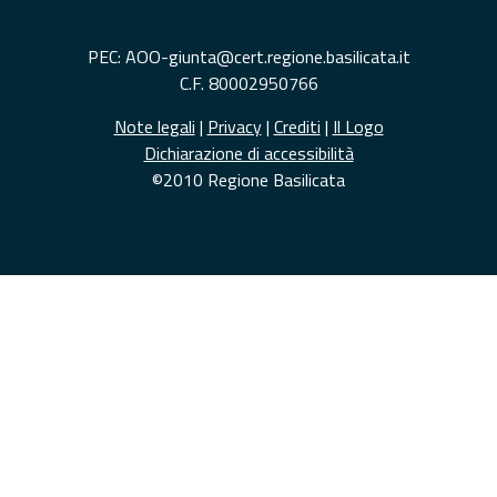
PEC: AOO-giunta@cert.regione.basilicata.it
C.F. 80002950766
Note legali
|
Privacy
|
Crediti
|
Il Logo
Dichiarazione di accessibilità
©2010 Regione Basilicata