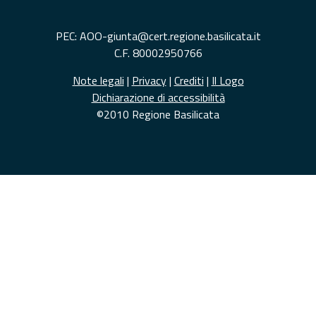
PEC: AOO-giunta@cert.regione.basilicata.it
C.F. 80002950766
Note legali
|
Privacy
|
Crediti
|
Il Logo
Dichiarazione di accessibilità
©2010 Regione Basilicata