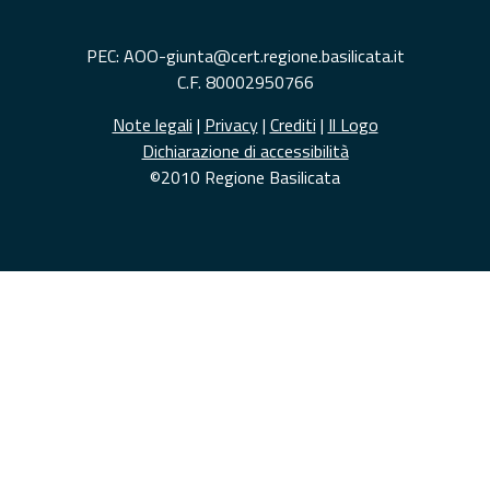
PEC: AOO-giunta@cert.regione.basilicata.it
C.F. 80002950766
Note legali
|
Privacy
|
Crediti
|
Il Logo
Dichiarazione di accessibilità
©2010 Regione Basilicata