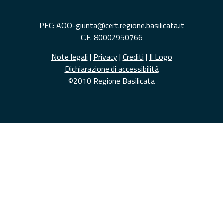
PEC: AOO-giunta@cert.regione.basilicata.it
C.F. 80002950766
Note legali
|
Privacy
|
Crediti
|
Il Logo
Dichiarazione di accessibilità
©2010 Regione Basilicata