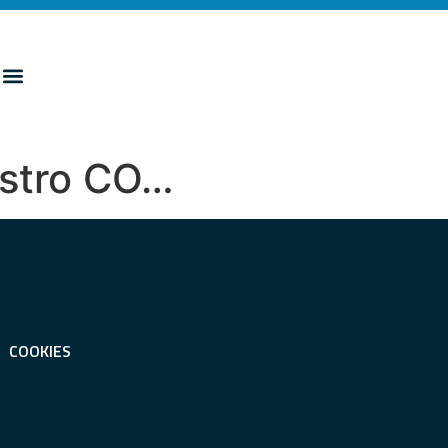
gistro CO…
COOKIES