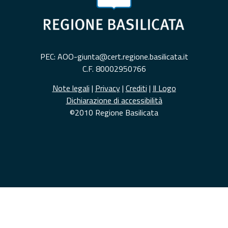
PEC: AOO-giunta@cert.regione.basilicata.it
C.F. 80002950766
Note legali
|
Privacy
|
Crediti
|
Il Logo
Dichiarazione di accessibilità
©2010 Regione Basilicata