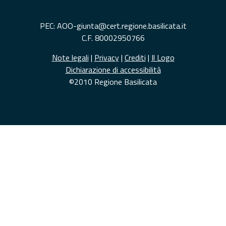
PEC: AOO-giunta@cert.regione.basilicata.it
C.F. 80002950766
Note legali
|
Privacy
|
Crediti
|
Il Logo
Dichiarazione di accessibilità
©2010 Regione Basilicata