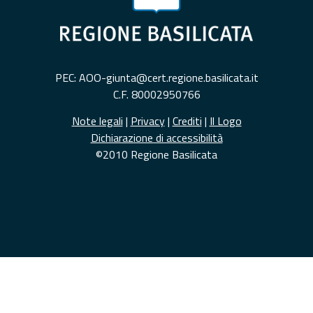
PEC: AOO-giunta@cert.regione.basilicata.it
C.F. 80002950766
Note legali
|
Privacy
|
Crediti
|
Il Logo
Dichiarazione di accessibilità
©2010 Regione Basilicata